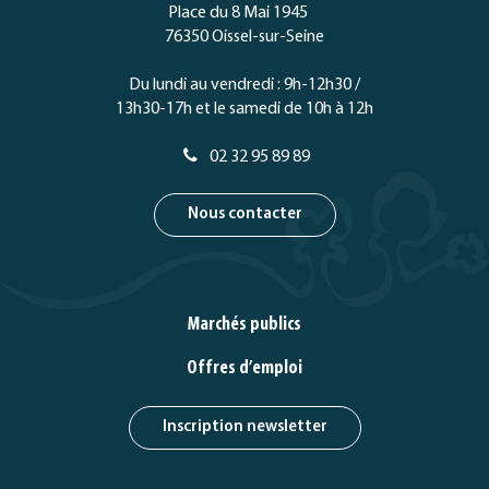
Facebook
Twitter
Instagram
Youtube
Place du 8 Mai 1945
76350 Oissel-sur-Seine
Du lundi au vendredi : 9h-12h30 /
13h30-17h et le samedi de 10h à 12h
02 32 95 89 89
Nous contacter
Marchés publics
Offres d’emploi
Inscription newsletter