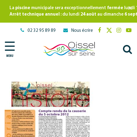
Gestion des traceurs
×
La
piscine
municipale sera exceptionnellement
fermée
lundi
Arrêt technique annuel
: du lundi
24 août
au dimanche
6 sep
02 32 95 89 89
Nous écrire
Lien
Lien
Lien
Lie
vers
vers
vers
ver
A
le
le
le
la
compte
compte
compte
cha
MENU
à
Facebook
Twitter
Instagr
Yo
l
r