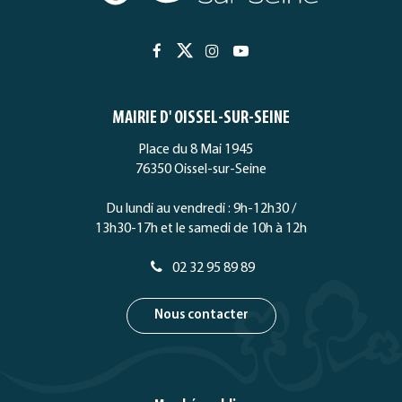
Lien
Lien
Lien
Lien
vers
vers
vers
vers
le
le
le
la
MAIRIE D' OISSEL-SUR-SEINE
compte
compte
compte
chaîne
Facebook
Twitter
Instagram
Youtube
Place du 8 Mai 1945
76350 Oissel-sur-Seine
Du lundi au vendredi : 9h-12h30 /
13h30-17h et le samedi de 10h à 12h
02 32 95 89 89
Nous contacter