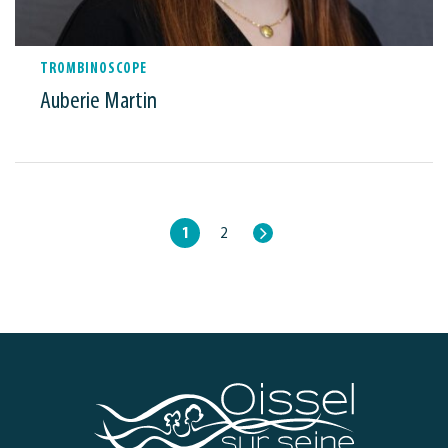
TROMBINOSCOPE
Auberie Martin
Page
1
2
suivante