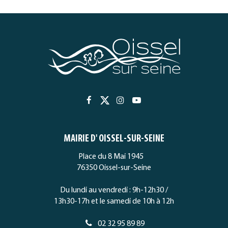
page
Lien
Lien
Lien
Lien
vers
vers
vers
vers
le
le
le
la
MAIRIE D' OISSEL-SUR-SEINE
compte
compte
compte
chaîne
Facebook
Twitter
Instagram
Youtube
Place du 8 Mai 1945
76350 Oissel-sur-Seine
Du lundi au vendredi : 9h-12h30 /
13h30-17h et le samedi de 10h à 12h
02 32 95 89 89