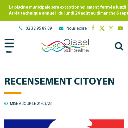
Gestion des traceurs
×
La
piscine
municipale sera exceptionnellement
fermée
lundi
Arrêt technique annuel
: du lundi
24 août
au dimanche
6 sep
02 32 95 89 89
Nous écrire
Lien
Lien
Lien
Lie
vers
vers
vers
ver
A
le
le
le
la
compte
compte
compte
cha
MENU
à
Facebook
Twitter
Instagr
Yo
l
r
RECENSEMENT CITOYEN
MISE À JOUR LE
21/03/23