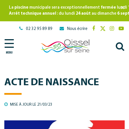
Gestion des traceurs
×
La
piscine
municipale sera exceptionnellement
fermée
lundi
Arrêt technique annuel
: du lundi
24 août
au dimanche
6 sep
02 32 95 89 89
Nous écrire
Lien
Lien
Lien
Lie
vers
vers
vers
ver
A
le
le
le
la
compte
compte
compte
cha
MENU
à
Facebook
Twitter
Instagr
Yo
l
r
ACTE DE NAISSANCE
MISE À JOUR LE
21/03/23