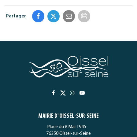
Partager
Imprimer
la
page
Lien
Lien
Lien
Lien
vers
vers
vers
vers
le
le
le
la
MAIRIE D' OISSEL-SUR-SEINE
compte
compte
compte
chaîne
Facebook
Twitter
Instagram
Youtube
Place du 8 Mai 1945
76350 Oissel-sur-Seine