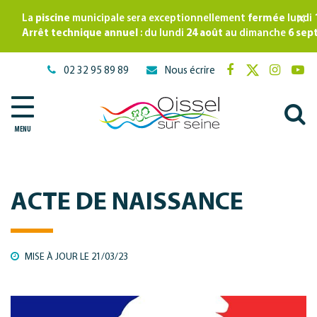
Gestion des traceurs
×
La
piscine
municipale sera exceptionnellement
fermée
lundi
Arrêt technique annuel
: du lundi
24 août
au dimanche
6 sep
02 32 95 89 89
Nous écrire
Lien
Lien
Lien
Lie
vers
vers
vers
ver
A
le
le
le
la
compte
compte
compte
cha
MENU
à
Facebook
Twitter
Instagr
Yo
l
r
ACTE DE NAISSANCE
MISE À JOUR LE
21/03/23