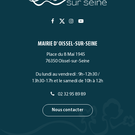
Lien
Lien
Lien
Lien
vers
vers
vers
vers
le
le
le
la
MAIRIE D' OISSEL-SUR-SEINE
compte
compte
compte
chaîne
Facebook
Twitter
Instagram
Youtube
Place du 8 Mai 1945
76350 Oissel-sur-Seine
Du lundi au vendredi : 9h-12h30 /
13h30-17h et le samedi de 10h à 12h
02 32 95 89 89
Nous contacter