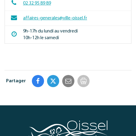
02 32 95 89 89
affaires-generales@ville-oissel.fr
9h-17h du lundi au vendredi
10h-12h le samedi
Partager
Imprimer
la
page