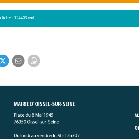
a fiche : R24403.xml
Imprimer
la
page
MAIRIE D' OISSEL-SUR-SEINE
Place du 8 Mai 1945
Ma
76350 Oissel-sur-Seine
O
Du lundi au vendredi : 9h-12h30 /