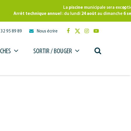
×
La
piscine
municipale sera exceptionn
Arrêt technique annuel
: du lundi
24 août
au dimanche
6 sept
 32 95 89 89
Nous écrire
Lien
Lien
Lien
Lien
vers
vers
vers
vers
le
le
le
la
RECHERCHE
CHES
SORTIR / BOUGER
compte
compte
compte
chaîne
Facebook
Twitter
Instagram
Youtube
FERMER