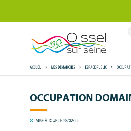
Gestion des traceurs
ACCUEIL
MES DÉMARCHES
ESPACE PUBLIC
OCCUPATI
OCCUPATION DOMAIN
MISE À JOUR LE
28/02/22