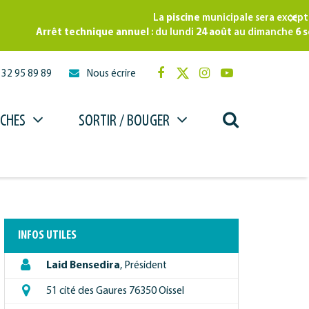
×
La
piscine
municipale sera exception
Arrêt technique annuel
: du lundi
24 août
au dimanche
6 sept
 32 95 89 89
Nous écrire
Lien
Lien
Lien
Lien
vers
vers
vers
vers
le
le
le
la
RECHERCHE
CHES
SORTIR / BOUGER
compte
compte
compte
chaîne
Facebook
Twitter
Instagram
Youtube
FERMER
INFOS UTILES
Laid Bensedira
,
Président
51 cité des Gaures 76350 Oissel