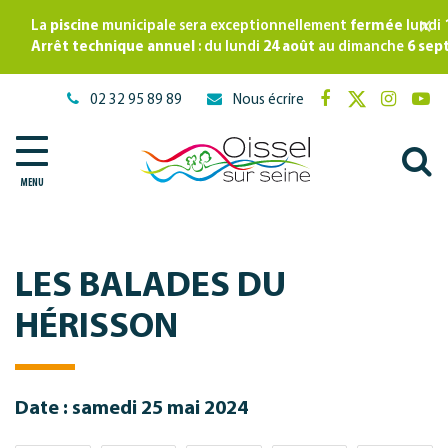
Gestion des traceurs
×
La
piscine
municipale sera exceptionnellement
fermée
lundi
Arrêt technique annuel
: du lundi
24 août
au dimanche
6 sep
02 32 95 89 89
Nous écrire
Lien
Lien
Lien
Lie
vers
vers
vers
ver
A
le
le
le
la
compte
compte
compte
cha
MENU
à
Facebook
Twitter
Instagr
Yo
l
r
LES BALADES DU
HÉRISSON
Date : samedi 25 mai 2024