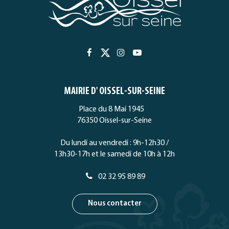
Lien
Lien
Lien
Lien
vers
vers
vers
vers
le
le
le
la
MAIRIE D' OISSEL-SUR-SEINE
compte
compte
compte
chaîne
Facebook
Twitter
Instagram
Youtube
Place du 8 Mai 1945
76350 Oissel-sur-Seine
Du lundi au vendredi : 9h-12h30 /
13h30-17h et le samedi de 10h à 12h
02 32 95 89 89
Nous contacter