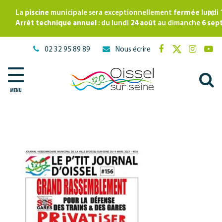
Gestion des traceurs
×
La
piscine
municipale sera exceptionnellement
fermée
lundi
Arrêt technique annuel
: du lundi
24 août
au dimanche
6 sep
02 32 95 89 89
Nous écrire
Lien
Lien
Lien
Lie
vers
vers
vers
ver
A
le
le
le
la
compte
compte
compte
cha
MENU
à
Facebook
Twitter
Instagr
Yo
l
r