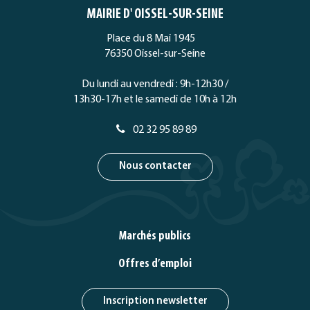
le
le
le
la
MAIRIE D' OISSEL-SUR-SEINE
compte
compte
compte
chaîne
Facebook
Twitter
Instagram
Youtube
Place du 8 Mai 1945
76350 Oissel-sur-Seine
Du lundi au vendredi : 9h-12h30 /
13h30-17h et le samedi de 10h à 12h
02 32 95 89 89
Nous contacter
Marchés publics
Offres d’emploi
Inscription newsletter